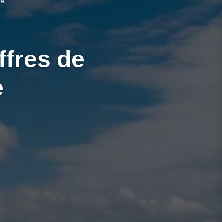
re
ffres de
e