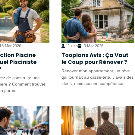
18 Mar 2026
Julien
3 Mar 2026
ction Piscine
Tooplans Avis : Ça Vaut
Quel Pisciniste
le Coup pour Rénover ?
?
Rénover mon appartement, un rêve
qui tournait au casse-tête. J’avais des
ez de construire une
idées, mais aucune compétence...
Isère ? Comment trouver
an parmi...