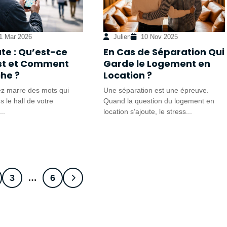
1 Mar 2026
Julien
10 Nov 2025
e : Qu’est-ce
En Cas de Séparation Qui
st et Comment
Garde le Logement en
he ?
Location ?
z marre des mots qui
Une séparation est une épreuve.
s le hall de votre
Quand la question du logement en
..
location s’ajoute, le stress...
3
…
6