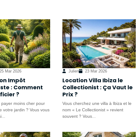
25 Mar 2026
Julien
23 Mar 2026
on Impôt
Location Villa Ibiza le
ste : Comment
Collectionist : Ça Vaut le
icier ?
Prix ?
 payer moins cher pour
Vous cherchez une villa à Ibiza et le
de votre jardin ? Vous vous
nom « Le Collectionist » revient
...
souvent ? Vous...