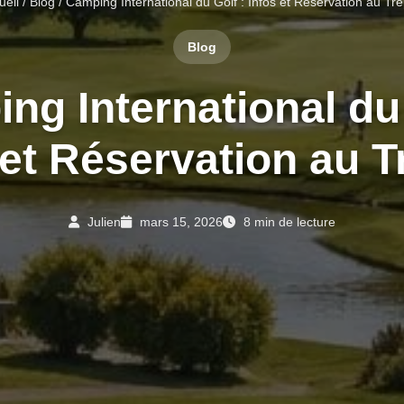
ueil
/
Blog
/ Camping International du Golf : Infos et Réservation au Tré
Blog
ng International du 
 et Réservation au T
Julien
mars 15, 2026
8 min de lecture