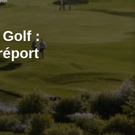
port
Golf :
réport