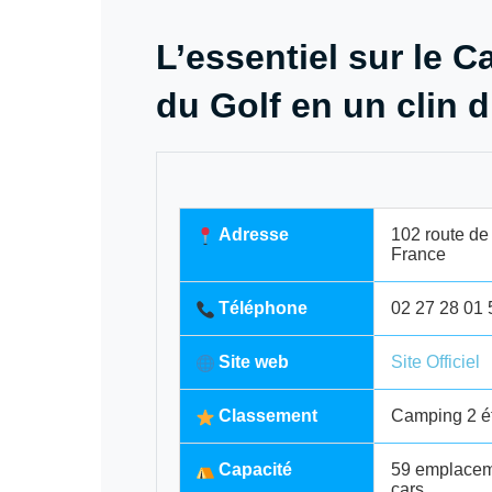
L’essentiel sur le C
du Golf en un clin d
Adresse
102 route de
France
Téléphone
02 27 28 01 
Site web
Site Officiel
Classement
Camping 2 ét
Capacité
59 emplaceme
cars