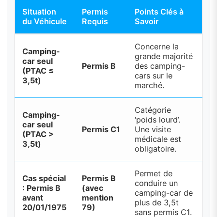
Situation
Permis
Points Clés à
du Véhicule
Requis
Savoir
Concerne la
Camping-
grande majorité
car seul
Permis B
des camping-
(PTAC ≤
cars sur le
3,5t)
marché.
Catégorie
Camping-
‘poids lourd’.
car seul
Permis C1
Une visite
(PTAC >
médicale est
3,5t)
obligatoire.
Permet de
Cas spécial
Permis B
conduire un
: Permis B
(avec
camping-car de
avant
mention
plus de 3,5t
20/01/1975
79)
sans permis C1.