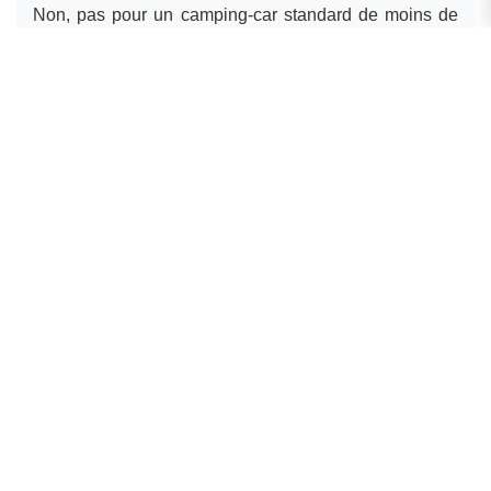
Non, pas pour un camping-car standard de moins de
3,5 tonnes. La visite médicale est
obligatoire
uniquement pour les permis poids lourd
(C1)
nécessaires pour les véhicules de plus de 3,5 tonnes.
Quelle est la différence entre la formation B96 et le
permis BE ?
Le B96 est une
simple formation de 7 heures
sans
examen, pour tracter un ensemble jusqu’à 4,25 tonnes.
Le BE est un
permis complet avec examen
,
obligatoire quand l’ensemble dépasse 4,25 tonnes.
← ARTICLE PRÉCÉDENT