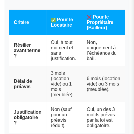
Pour le
Pour le
Critère
Propriétaire
Locataire
(Bailleur)
Oui, à tout
Non,
Résilier
moment et
uniquement à
avant terme
sans
l’échéance du
?
justification.
bail.
3 mois
(location
6 mois (location
Délai de
vide) ou 1
vide) ou 3 mois
préavis
mois
(meublée).
(meublée).
Non (sauf
Oui, un des 3
Justification
pour un
motifs prévus
obligatoire
préavis
par la loi est
?
réduit).
obligatoire.